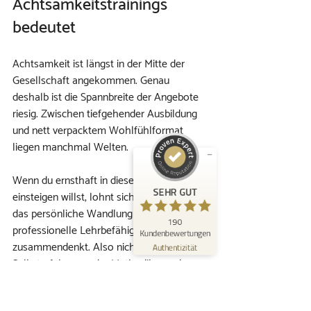
Achtsamkeitstrainings 
bedeutet
Kundenbewertungen und Erfahrungen zu
Achtsamkeit ist längst in der Mitte der 
KOKON – Raum zu erblühen | Mindfulness
Akademie
Gesellschaft angekommen. Genau 
deshalb ist die Spannbreite der Angebote 
SEHR GUT
%
100
riesig. Zwischen tiefgehender Ausbildung 
Empfehlungen auf
und nett verpacktem Wohlfühlformat 
ProvenExpert.com
5,00
/
4,96
liegen manchmal Welten.
167
23
Wenn du ernsthaft in dieses Feld 
Bewertungen auf
2
Bewertungen von
SEHR GUT
einsteigen willst, lohnt sich ein Programm, 
ProvenExpert.com
anderen Quellen
das persönliche Wandlung und 
190
Blick aufs ProvenExpert-Profil werfen
professionelle Lehrbefähigung 
Kundenbewertungen
zusammendenkt. Also nicht entweder 
26.07.2026
Authentizität
Selbsterfahrung oder Methodik, sondern 
beides. Nicht nur Input, sondern Praxis. 
Nicht nur Inhalte, sondern Begleitung.