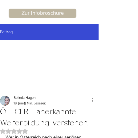
Zur Infobroschüre
Beitrag
Belinda Hagen
18. Juni
5 Min. Lesezeit
Ö-CERT anerkannte
Weiterbildung verstehen
Mit NaN von 5 Sternen bewertet.
Wer in Österreich nach einer seriösen 