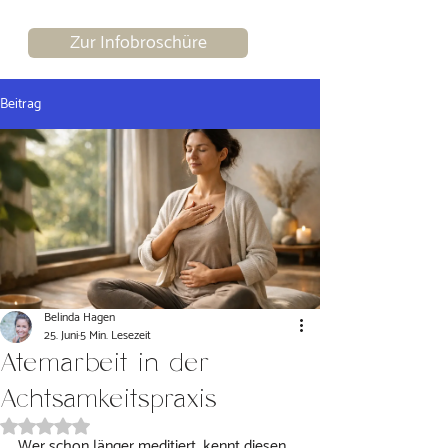
Zur Infobroschüre
Beitrag
Belinda Hagen
25. Juni
5 Min. Lesezeit
Atemarbeit in der
Achtsamkeitspraxis
Mit NaN von 5 Sternen bewertet.
Wer schon länger meditiert, kennt diesen 