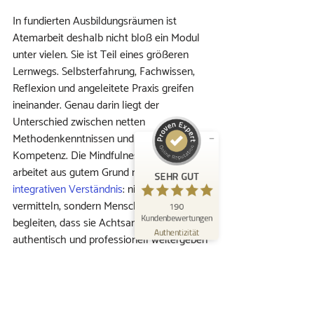
In fundierten Ausbildungsräumen ist 
Kundenbewertungen und Erfahrungen zu
Atemarbeit deshalb nicht bloß ein Modul 
KOKON – Raum zu erblühen | Mindfulness
unter vielen. Sie ist Teil eines größeren 
Akademie
Lernwegs. Selbsterfahrung, Fachwissen, 
SEHR GUT
Reflexion und angeleitete Praxis greifen 
%
100
ineinander. Genau darin liegt der 
Empfehlungen auf
ProvenExpert.com
Unterschied zwischen netten 
5,00
/
4,96
Methodenkenntnissen und echter 
167
23
Kompetenz. Die Mindfulness Akademie 
Bewertungen auf
arbeitet aus gutem Grund mit diesem 
2
Bewertungen von
SEHR GUT
ProvenExpert.com
anderen Quellen
integrativen Verständnis
: nicht nur Wissen 
vermitteln, sondern Menschen so 
190
Blick aufs ProvenExpert-Profil werfen
Kundenbewertungen
begleiten, dass sie Achtsamkeit später 
26.07.2026
Authentizität
authentisch und professionell weitergeben 
können.
Wie Atemarbeit in eine 