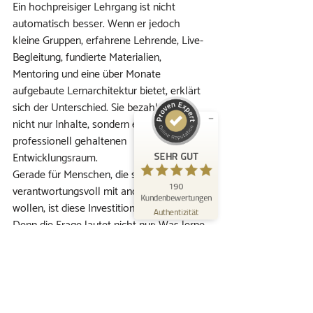
Ein hochpreisiger Lehrgang ist nicht 
Kundenbewertungen und Erfahrungen zu
automatisch besser. Wenn er jedoch 
KOKON – Raum zu erblühen | Mindfulness
Akademie
kleine Gruppen, erfahrene Lehrende, Live-
Begleitung, fundierte Materialien, 
SEHR GUT
%
100
Mentoring und eine über Monate 
Empfehlungen auf
aufgebaute Lernarchitektur bietet, erklärt 
ProvenExpert.com
5,00
/
4,96
sich der Unterschied. Sie bezahlen dann 
nicht nur Inhalte, sondern einen 
167
23
professionell gehaltenen 
Bewertungen auf
2
Bewertungen von
Entwicklungsraum.
SEHR GUT
ProvenExpert.com
anderen Quellen
Gerade für Menschen, die später selbst 
190
verantwortungsvoll mit anderen arbeiten 
Blick aufs ProvenExpert-Profil werfen
Kundenbewertungen
wollen, ist diese Investition oft sinnvoll. 
26.07.2026
Authentizität
Denn die Frage lautet nicht nur: Was lerne 
ich? Sondern auch: In welchem Feld werde 
ich selbst geformt?
Was am Ende wirklich zählt