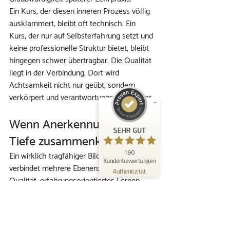
Ein Kurs, der diesen inneren Prozess völlig 
ausklammert, bleibt oft technisch. Ein 
Kundenbewertungen und Erfahrungen zu
KOKON – Raum zu erblühen | Mindfulness
Kurs, der nur auf Selbsterfahrung setzt und 
Akademie
keine professionelle Struktur bietet, bleibt 
hingegen schwer übertragbar. Die Qualität 
SEHR GUT
%
100
liegt in der Verbindung. Dort wird 
Empfehlungen auf
Achtsamkeit nicht nur geübt, sondern 
ProvenExpert.com
5,00
/
4,96
verkörpert und verantwortungsvoll lehrbar.
167
23
Wenn Anerkennung und 
Bewertungen auf
2
Bewertungen von
SEHR GUT
ProvenExpert.com
anderen Quellen
Tiefe zusammenkommen
190
Ein wirklich tragfähiger Bildungsweg 
Blick aufs ProvenExpert-Profil werfen
Kundenbewertungen
verbindet mehrere Ebenen: fachliche 
26.07.2026
Authentizität
Qualität, erfahrungsorientiertes Lernen, 
persönliche Begleitung und 
nachvollziehbare Anerkennung. Genau 
diese Verbindung ist selten. Aber sie 