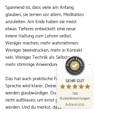
Spannend ist, dass viele am Anfang 
glauben, sie lernen vor allem, Meditation 
anzuleiten. Am Ende haben sie meist 
Kundenbewertungen und Erfahrungen zu
KOKON – Raum zu erblühen | Mindfulness
etwas Tieferes entwickelt: eine neue 
Akademie
innere Haltung zum Lehren selbst. 
SEHR GUT
Weniger machen, mehr wahrnehmen. 
%
100
Weniger beeindrucken, mehr in Kontakt 
Empfehlungen auf
ProvenExpert.com
sein. Weniger Technik als Selbstzweck, 
5,00
/
4,96
mehr stimmige Anwendung.
167
23
Bewertungen auf
Das hat auch praktische Folgen. Deine 
2
Bewertungen von
SEHR GUT
ProvenExpert.com
anderen Quellen
Sprache wird klarer. Deine Angebote 
werden glaubwürdiger. Du musst dich 
190
Blick aufs ProvenExpert-Profil werfen
Kundenbewertungen
nicht aufblasen, um ernst genommen zu 
26.07.2026
Authentizität
werden. Und du merkst, dass 
Professionalität und Menschlichkeit keine 
Gegensätze sind.